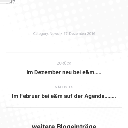
2017….
Category:
News
17. Dezember 2016
Kommentarnavigation
ZURÜCK
Im Dezember neu bei e&m…..
Vorheriger
Beitrag:
NÄCHSTES
Im Februar bei e&m auf der Agenda……..
Nächster
Beitrag:
weitere Blogeinträge